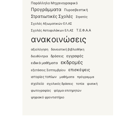
Παράλληλο Μηχανογραφικό
Προγράμματα
Πυροσβεστική
Στρατιωτικές Σχολές
Στρατός
Σχολές Αξιωματικών ΕΛ.ΑΣ
Τ.Ε.Φ.Α.Α
Σχολές Αστυφυλάκων ΕΛ.ΑΣ
ανακοινώσεις
αξιολόγηση
δανειστική βιβλιοθήκη
εγγραφές
δράσεις
διευθύντρια
εκδρομές
ειδικά μαθήματα
επισκέψεις
εξετάσεις Σεπτεμβρίου
ιστορίες τοπίων
μαθήματα
πρόγραμμα
σχολείο
σχολικές δράσεις
τοπία
φυσική
φωτογραφίες
φόρμα επιτηρητών
ψηφιακό φροντιστήριο