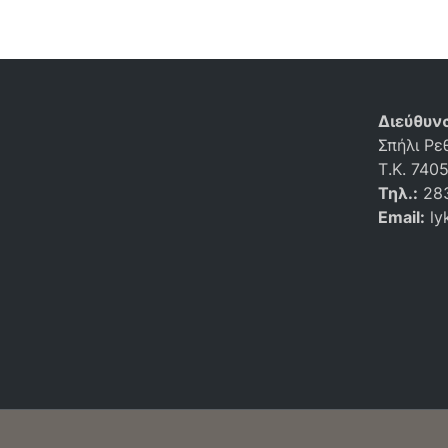
Διεύθυν
Σπήλι Ρε
Τ.Κ. 740
Τηλ.:
28
Email:
ly