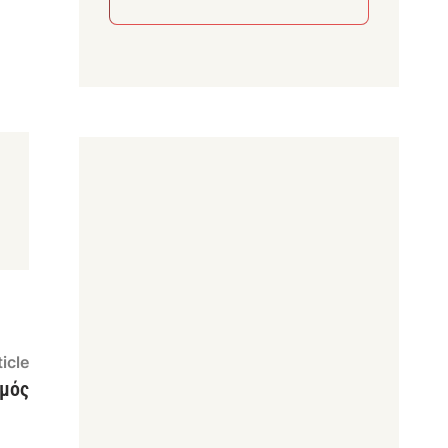
Next
icle
article:
σμός