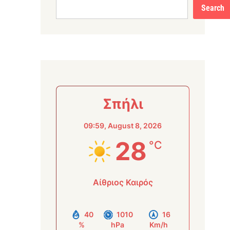
Search
Σπήλι
09:59,
August 8, 2026
28
°C
Αίθριος Καιρός
40
1010
16
%
hPa
Km/h