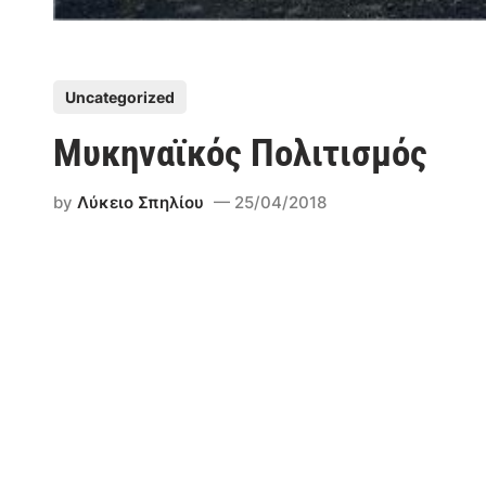
P
Uncategorized
o
Μυκηναϊκός Πολιτισμός
s
t
by
Λύκειο Σπηλίου
25/04/2018
e
d
i
n