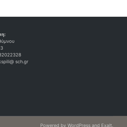
ση:
θύμνου
53
32022328
kspili@ sch.gr
Powered by
WordPress
and
Exalt
.