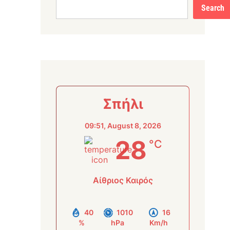
Search
Σπήλι
09:51,
August 8, 2026
28
°C
Αίθριος Καιρός
40
1010
16
%
hPa
Km/h