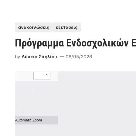
P
ανακοινώσεις
εξετάσεις
o
Πρόγραμμα Ενδοσχολικών Ε
s
t
by
Λύκειο Σπηλίου
08/05/2026
e
d
i
n