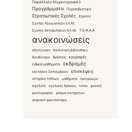
Παράλληλο Μηχανογραφικό
Προγράμματα
Πυροσβεστική
Στρατιωτικές Σχολές
Στρατός
Σχολές Αξιωματικών ΕΛ.ΑΣ
Τ.Ε.Φ.Α.Α
Σχολές Αστυφυλάκων ΕΛ.ΑΣ
ανακοινώσεις
αξιολόγηση
δανειστική βιβλιοθήκη
εγγραφές
δράσεις
διευθύντρια
εκδρομές
ειδικά μαθήματα
επισκέψεις
εξετάσεις Σεπτεμβρίου
ιστορίες τοπίων
μαθήματα
πρόγραμμα
σχολείο
σχολικές δράσεις
τοπία
φυσική
φωτογραφίες
φόρμα επιτηρητών
ψηφιακό φροντιστήριο