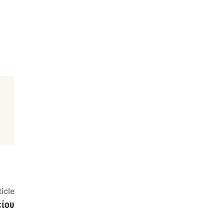
Next
icle
article:
είου