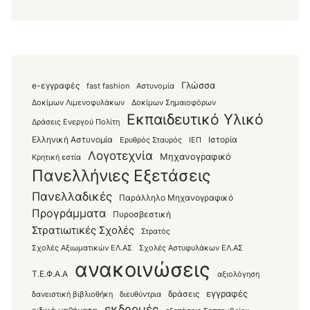
Γλώσσα
e-εγγραφές
fast fashion
Αστυνομία
Δοκίμων Λιμενοφυλάκων
Δοκίμων Σημαιοφόρων
Εκπαιδευτικό Υλικό
Δράσεις Ενεργού Πολίτη
Ελληνική Αστυνομία
Ιστορία
Ερυθρός Σταυρός
ΙΕΠ
Λογοτεχνία
Μηχανογραφικό
Κρητική εστία
Πανελλήνιες Εξετάσεις
Πανελλαδικές
Παράλληλο Μηχανογραφικό
Προγράμματα
Πυροσβεστική
Στρατιωτικές Σχολές
Στρατός
Σχολές Αξιωματικών ΕΛ.ΑΣ
Σχολές Αστυφυλάκων ΕΛ.ΑΣ
ανακοινώσεις
Τ.Ε.Φ.Α.Α
αξιολόγηση
εγγραφές
δράσεις
δανειστική βιβλιοθήκη
διευθύντρια
εκδρομές